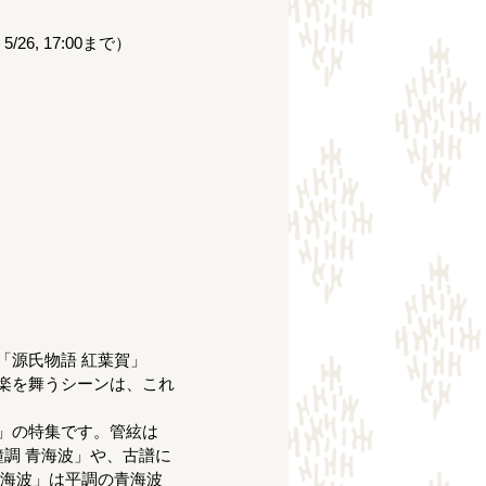
26, 17:00まで）
源氏物語 紅葉賀」
楽を舞うシーンは、これ
」の特集です。管絃は
鐘調 青海波」や、古譜に
蒼海波」は平調の青海波