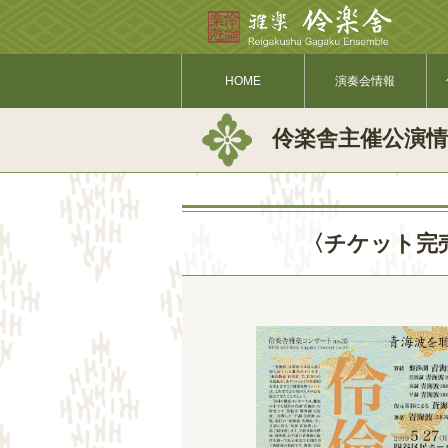
HOME
演奏会情報
伶楽舎主催公演情
〈チケット完売