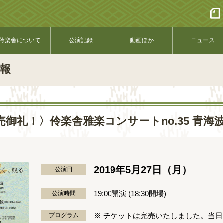
伶楽舎について
公演記録
動画ほか
ニュース
報
御礼！〉伶楽舎雅楽コンサートno.35 青海
2019年5月27日（月）
公演日
19:00開演 (18:30開場)
公演時間
※ チケットは完売いたしました。当
プログラム