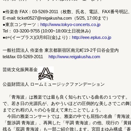
●伶楽舎 FAX：03-5269-2011（枚数、氏名、電話、FAX番号明記、5/
E-mail: ticket0527@reigakusha.com（5/25, 17:00まで）
●東京コンサーツ：
http://www.tokyo-concerts.co.jp
Tel： 03-3200-9755 (10:00~18:00/土日祝休み)
●e+(イープラス)(3月8日(金)より)：
http://eee.eplus.co.jp
一般社団法人 伶楽舎 東京都新宿区南元町19-2千日谷会堂内
tel&fax 03-5269-2011
http://www.reigakusha.com
芸術文化振興基金
公益財団法人 ロームミュージックファンデーション
「青海波」は雅楽では最も良く知られている曲名の１つです。「
で、若き日の光源氏が、あやういほどの圧倒的な美しさでこの舞
までどれ程の人々の心を捉えて来たことでしょう。
今回の雅楽コンサートでは、雅楽の中でも屈指の名曲「青海波
「盤渉調 青海波」、再興した「平調 青海波」の他、現行の「黄
残る「双調 青海波」も一部ご紹介致します。宮田まゆみ構成「