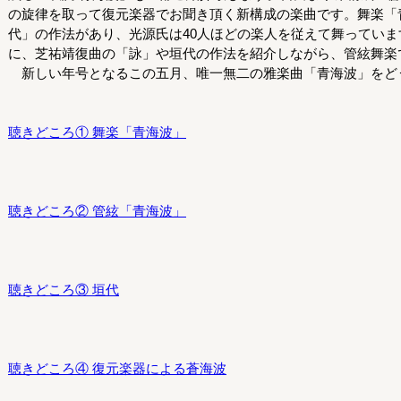
の旋律を取って復元楽器でお聞き頂く新構成の楽曲です。舞楽「
代」の作法があり、光源氏は40人ほどの楽人を従えて舞ってい
に、芝祐靖復曲の「詠」や垣代の作法を紹介しながら、管絃舞楽
新しい年号となるこの五月、唯一無二の雅楽曲「青海波」をど
聴きどころ① 舞楽「青海波」
聴きどころ② 管絃「青海波」
聴きどころ③ 垣代
聴きどころ④ 復元楽器による蒼海波