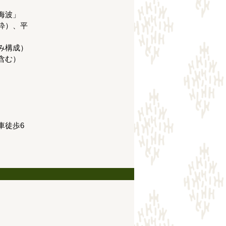
海波」
粋）、平
み構成）
含む）
車徒歩6