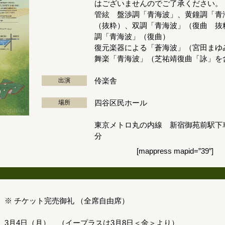
はございませんのでご了承ください。
管絃 盤渉調「青海波」、黄鐘調「青
（抜粋）、双調「青海波」（復曲 抜
調「青海波」（復曲）
復元楽器による「蒼海波」（宮田まゆ
舞楽「青海波」（芝祐靖復曲「詠」を
伶楽舎
出演
四谷区民ホール
場所
東京メトロ丸の内線 新宿御苑前駅下
分
[mappress mapid=”39″]
※ チケット完売御礼
（全席自由席）
3月4日（月） （イープラスは3月8日＜金＞より）