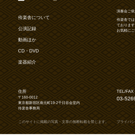
演奏会ご依
伶楽舎について
伶楽舎では
ております
公演記録
お気軽にご
動画ほか
CD・DVD
楽器紹介
住所
TEL/FAX
〒160-0012
03-526
東京都新宿区南元町19-2千日谷会堂内
伶楽舎事務局
このサイトに掲載の写真・文章の無断転載を禁じます。
プライバシ