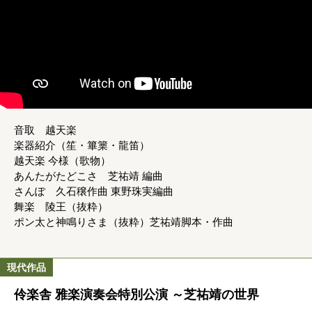
音取 越天楽
楽器紹介（笙・篳篥・龍笛）
越天楽 今様（歌物）
あんたがたどこさ 芝祐靖 編曲
さんぽ 久石穣作曲 東野珠実編曲
舞楽 陵王（抜粋）
ポン太と神鳴りさま（抜粋）芝祐靖脚本・作曲
現代作品
伶楽舎 雅楽演奏会特別公演 ～芝祐靖の世界