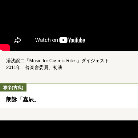
湯浅譲二「Music for Cosmic Rites」ダイジェスト
2011年 伶楽舎委嘱、初演
雅楽(古典)
朗詠「嘉辰」