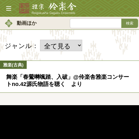
動画ほか
ジャンル：
雅楽(古典)
舞楽「春鶯囀颯踏、入破」@伶楽舎雅楽コンサー
トno.42源氏物語を聴く より