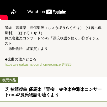
管絃 高麗楽 長保楽破（ちょうぼうらくのは）（保曾呂倶
世利）（ほそろくせり）
伶楽舎雅楽コンサートno.42「源氏物語を聴く」③ダイジェ
スト
「源氏物語 紅葉賀」より
◆楽曲の聴きどころ
https://reigakusha.com/home/concert/4825
復元作品
芝 祐靖復曲 催馬楽「青柳」＠伶楽舎雅楽コンサー
トno.42源氏物語を聴くより