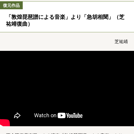
復元作品
「敦煌琵琶譜による音楽」より「急胡相聞」（芝
祐靖復曲）
芝祐靖