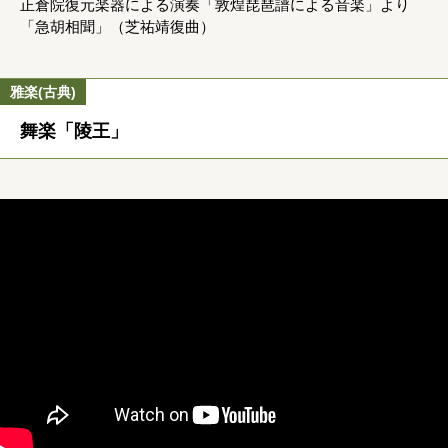
正倉院復元楽器による演奏「敦煌琵琶譜による音楽」より
「急胡相聞」（芝祐靖復曲）
雅楽(古典)
舞楽「陵王」