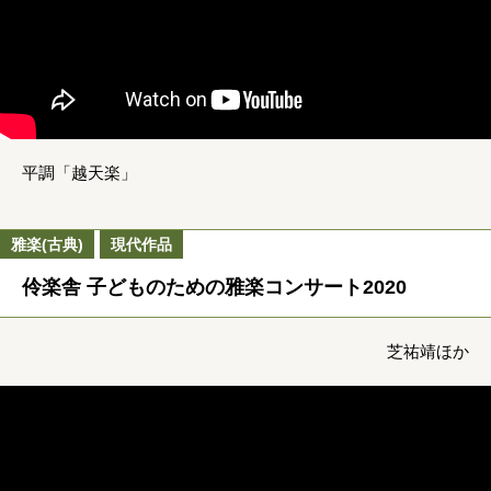
平調「越天楽」
雅楽(古典)
現代作品
伶楽舎 子どものための雅楽コンサート2020
芝祐靖ほか