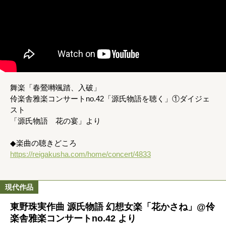
舞楽「春鶯囀颯踏、入破」
伶楽舎雅楽コンサートno.42「源氏物語を聴く」①ダイジェ
スト
「源氏物語 花の宴」より
◆楽曲の聴きどころ
https://reigakusha.com/home/concert/4833
現代作品
東野珠実作曲 源氏物語 幻想女楽「花かさね」@伶
楽舎雅楽コンサートno.42 より