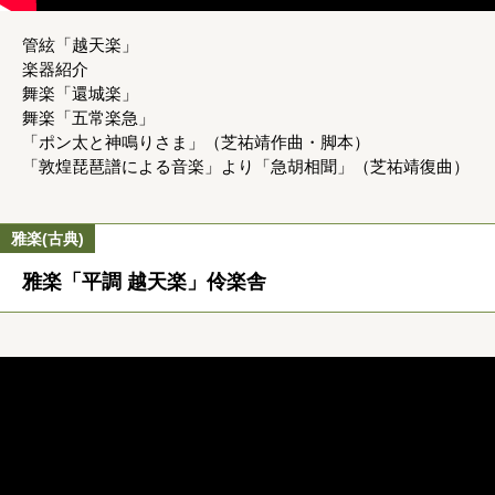
管絃「越天楽」
楽器紹介
舞楽「還城楽」
舞楽「五常楽急」
「ポン太と神鳴りさま」（芝祐靖作曲・脚本）
「敦煌琵琶譜による音楽」より「急胡相聞」（芝祐靖復曲）
雅楽(古典)
雅楽「平調 越天楽」伶楽舎