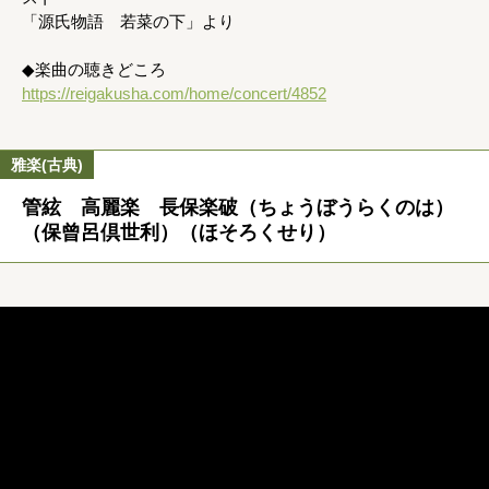
「源氏物語 若菜の下」より
◆楽曲の聴きどころ
https://reigakusha.com/home/concert/4852
雅楽(古典)
管絃 高麗楽 長保楽破（ちょうぼうらくのは）
（保曾呂倶世利）（ほそろくせり）