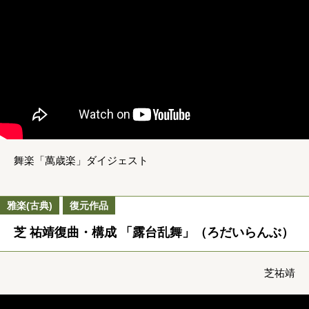
舞楽「萬歳楽」ダイジェスト
雅楽(古典)
復元作品
芝 祐靖復曲・構成 「露台乱舞」（ろだいらんぶ）
芝祐靖