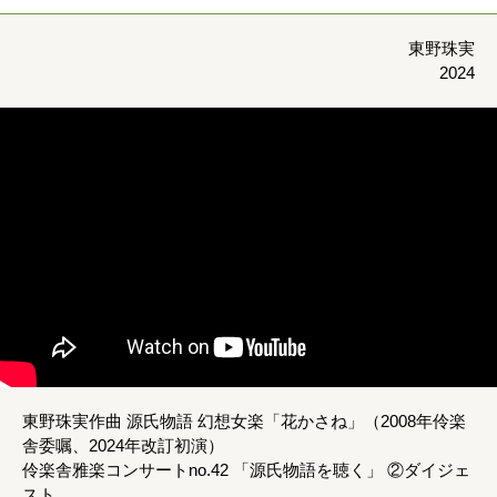
東野珠実
2024
東野珠実作曲 源氏物語 幻想女楽「花かさね」（2008年伶楽
舎委嘱、2024年改訂初演）
伶楽舎雅楽コンサートno.42 「源氏物語を聴く」 ②ダイジェ
スト