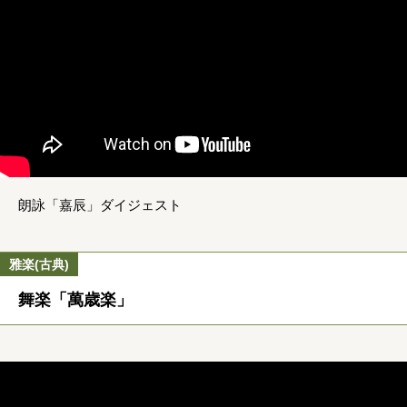
朗詠「嘉辰」ダイジェスト
雅楽(古典)
舞楽「萬歳楽」