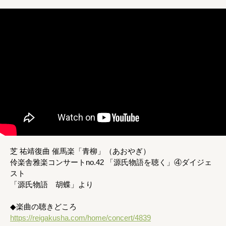
芝 祐靖復曲 催馬楽「青柳」（あおやぎ）
伶楽舎雅楽コンサートno.42 「源氏物語を聴く」④ダイジェ
スト
「源氏物語 胡蝶」より
◆楽曲の聴きどころ
https://reigakusha.com/home/concert/4839