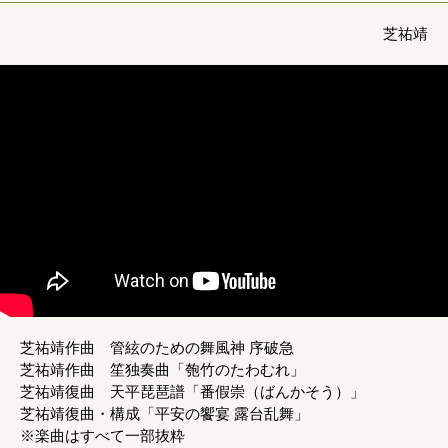
芝祐靖
芝祐靖作曲 管絃のための舞風神 序破急
芝祐靖作曲 笙独奏曲「匏竹のたわむれ」
芝祐靖復曲 天平琵琶譜「番假崇（ばんかそう）」
芝祐靖復曲・構成「平安の饗宴 露台乱舞」
※楽曲はすべて一部抜粋