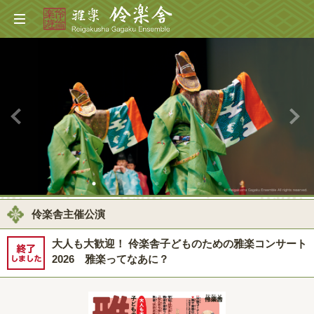
伶楽舎主催公演
大人も大歓迎！ 伶楽舎子どものための雅楽コンサート
2026 雅楽ってなあに？