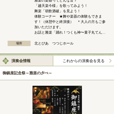
雅楽の楽器ってどんな音？
「越天楽今様」を歌ってみよう！
舞楽「胡飲酒破」を見よう！
体験コーナー ★舞や楽器の体験もできま
す！（休憩中と終演後） ＊大人の方もご参
加いただけます。
お話と雅楽「踊れ！つくも神〜童子丸てん…
北とぴあ つつじホール
場所
演奏会情報
これからの演奏会を見る
御鎮座記念祭～雅楽の夕べ～