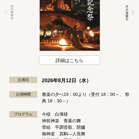
詳細はこちら
公演日
2026年8月12日（水）
雅楽の夕べ19：00より（受付 18：00～、 祭
公演時間
典 18：30～）
今様 白薄様
プログラム
神前神楽 青葉の舞
管絃 平調音取、陪臚
御神楽 其駒—人長舞