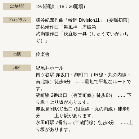
19時開演（18：30開場）
公演時間
猿谷紀郎作曲「輪廻 Division11」（委嘱初演）
プログラム
芝祐靖作曲「舞風神 序破急」
武満徹作曲「秋庭歌一具（しゅうていがいち
ぐ）」
伶楽舎
出演
紀尾井ホール
場所
四ツ谷駅 赤坂口・麹町口（JR線・丸の内線・
南北線）徒歩6分 ……最短で平坦なルートで
す。
麹町駅 2番出口 （有楽町線）徒歩8分 ……下
り坂・上り坂があります。
赤坂見附駅 D出口 (銀座線・丸の内線）徒歩8
分 ……上り坂があります。
永田町駅 7番出口 (半蔵門線）徒歩8分 ……上
り坂があります。