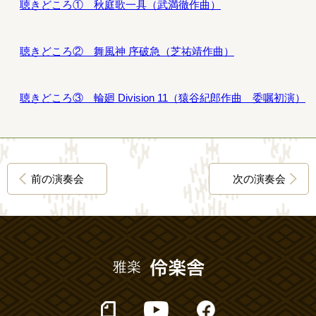
聴きどころ① 秋庭歌一具（武満徹作曲）
聴きどころ② 舞風神 序破急（芝祐靖作曲）
聴きどころ③ 輪廻 Division 11（猿谷紀郎作曲 委嘱初演）
前の演奏会
次の演奏会