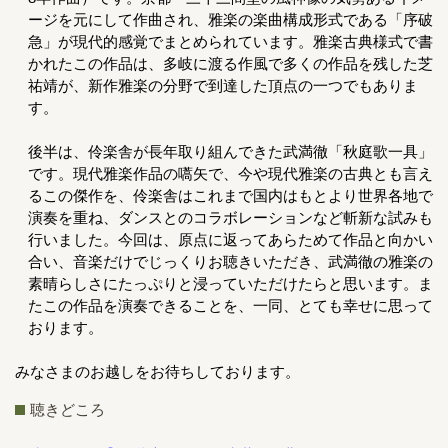
ージを元にして作曲され、雅楽の楽曲構成形式である「序破
急」が現代的感覚でまとめられています。雅楽古典様式で書
かれたこの作品は、多岐に渡る作風で多くの作品を残した芝
祐靖が、新作雅楽の分野で到達した頂点の一つでもありま
す。
後半は、伶楽舎が長年取り組んできた武満徹「秋庭歌一具」
です。現代雅楽作品の嚆矢で、今や現代雅楽の古典とも言え
るこの傑作を、伶楽舎はこれまで国内はもとより世界各地で
演奏を重ね、ダンスとのコラボレーションなど斬新な試みも
行いました。今回は、原点に返ってあらためて作品と向かい
合い、音楽だけでじっくりお聴きいただき、武満徹の雅楽の
素晴らしさにたっぷりと浸っていただけたらと思います。ま
たこの作品を演奏できることを、一同、とても幸せに思って
おります。
みなさまのお越しをお待ちしております。
聴きどころ