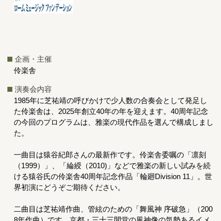
企画・主催
伶楽舎
演奏会内容
1985年に芝祐靖の呼びかけで少人数の合奏会として発足し
た伶楽舎は、2025年創立40年の年を迎えます。40周年記念
の今回のプログラムは、雅楽の現代作品を選んで構成しまし
た。
一曲目は猿谷紀郎さんの最新作です。伶楽舎委嘱の「凛刻
（1999）」、「綸綬（2010)」などで雅楽の新しい試みを続
ける猿谷氏の伶楽舎40周年記念作品「輪廻Division 11」。世
界初演にどうぞご期待ください。
二曲目は芝祐靖作曲、管絃のための「舞風神 序破急」（200
8年作曲）です。京都・三十三間堂の風神像の気勢あるイメ