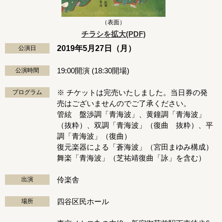
（表面）
チラシを拡大(PDF)
2019年5月27日（月）
公演日
19:00開演 (18:30開場)
公演時間
※ チケットは完売いたしました。当日券の発
プログラム
売はございませんのでご了承ください。
管絃 盤渉調「青海波」、黄鐘調「青海波」
（抜粋）、双調「青海波」（復曲 抜粋）、平
調「青海波」（復曲）
復元楽器による「蒼海波」（宮田まゆみ構成）
舞楽「青海波」（芝祐靖復曲「詠」を含む）
伶楽舎
出演
四谷区民ホール
場所