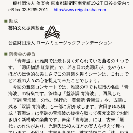
一般社団法人 伶楽舎 東京都新宿区南元町19-2千日谷会堂内 t
el&fax 03-5269-2011
http://www.reigakusha.com
助成
芸術文化振興基金
公益財団法人 ロームミュージックファンデーション
演奏会の趣旨
「青海波」は雅楽では最も良く知られている曲名の１つで
す。「源氏物語 紅葉賀」で、若き日の光源氏が、あやうい
ほどの圧倒的な美しさでこの舞楽を舞うシーンは、これまで
どれ程の人々の心を捉えて来たことでしょう。
今回の雅楽コンサートでは、雅楽の中でも屈指の名曲「青
海波」の特集です。管絃は「盤渉調 青海波」、再興した
「平調 青海波」の他、現行の「黄鐘調 青海波」や、古譜に
残る「双調 青海波」も一部ご紹介致します。宮田まゆみ構
成「蒼海波」は平調の青海波の旋律を取って復元楽器でお聞
き頂く新構成の楽曲です。舞楽「青海波」には、古来「垣
代」の作法があり、光源氏は40人ほどの楽人を従えて舞っ
ています。今回は、古書を参考に、芝祐靖復曲の「詠」や垣