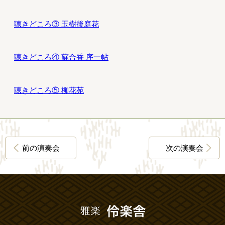
聴きどころ③ 玉樹後庭花
聴きどころ④ 蘇合香 序一帖
聴きどころ⑤ 柳花苑
前の演奏会
次の演奏会