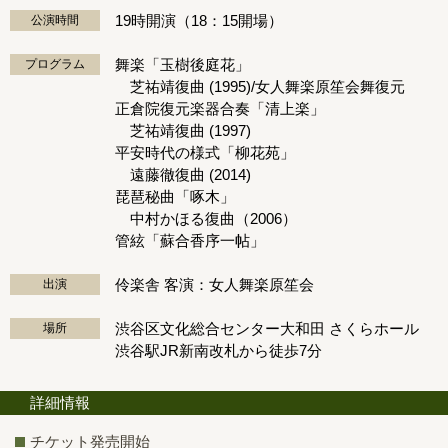
19時開演（18：15開場）
公演時間
舞楽「玉樹後庭花」
プログラム
芝祐靖復曲 (1995)/女人舞楽原笙会舞復元
正倉院復元楽器合奏「清上楽」
芝祐靖復曲 (1997)
平安時代の様式「柳花苑」
遠藤徹復曲 (2014)
琵琶秘曲「啄木」
中村かほる復曲（2006）
管絃「蘇合香序一帖」
伶楽舎 客演：女人舞楽原笙会
出演
渋谷区文化総合センター大和田 さくらホール
場所
渋谷駅JR新南改札から徒歩7分
詳細情報
チケット発売開始