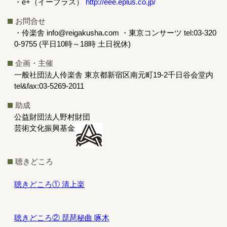
・e+（イープラス）
http://eee.eplus.co.jp/
お問合せ
・伶楽舎 info@reigakusha.com ・東京コンサーツ tel:03-320
0-9755 (平日10時～18時 土日祝休)
企画・主催
一般社団法人伶楽舎 東京都新宿区南元町19-2千日谷会堂内
tel&fax:03-5269-2011
助成
公益財団法人野村財団
芸術文化振興基金
聴きどころ
聴きどころ① 清上楽
聴きどころ② 琵琶秘曲 啄木