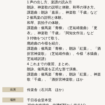
1 声の出し方、楽譜の読み方
朗詠、神楽歌の説明と体験。和琴の弾き方。
課題曲：朗詠「嘉辰」、神楽歌「千歳」など
2 催馬楽の説明と体験。
和琴、笏拍子の体験。
課題曲：催馬楽「青柳」（芝祐靖復曲）「更
衣」、神楽歌「千歳」「阿知女作法」など
3 付物をつけて歌う。
廃絶曲の今様を紹介。
課題曲：催馬楽「青柳」、朗詠「紅葉」、「酒
折宮神楽歌」（芝祐靖作曲）、今様「水猿曲」
芝祐靖訳譜）
4 これまでの復習、まとめ。
朗詠、催馬楽を正式な形で演奏。
課題曲：催馬楽「青柳」、朗詠「紅葉」、神楽
歌「千歳」、「酒折宮神楽歌」ほか
伶楽舎（石川髙 ほか）
出演
千日谷会堂本堂
場所