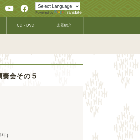
Translate
Powered by
CD・DVD
楽器紹介
品演奏会その５
4年）