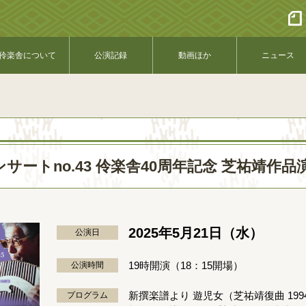
伶楽舎について
公演記録
動画ほか
ニュース
サートno.43 伶楽舎40周年記念 芝祐靖作
2025年5月21日（水）
公演日
19時開演（18：15開場）
公演時間
新撰楽譜より 遊児女（芝祐靖復曲 199
プログラム