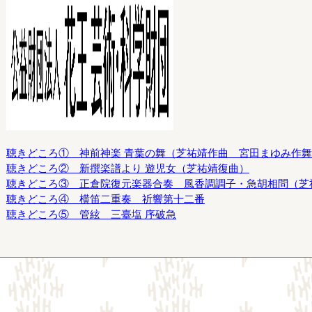
聴きどころ① 神前神楽 青葉の舞（芝祐靖作曲 宮田まゆみ作
聴きどころ② 新撰楽譜より 遊児女（芝祐靖復曲）
聴きどころ③ 正倉院復元楽器合奏 風香調調子・急胡相問（芝
聴きどころ④ 横笛二重奏 祈響第十二番
聴きどころ⑤ 管絃 三臺塩 序破急