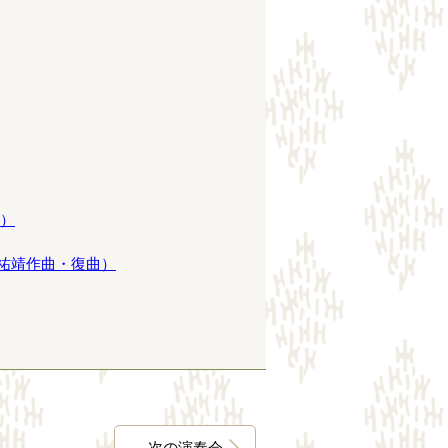
舞）
祐靖作曲・復曲）
次の演奏会