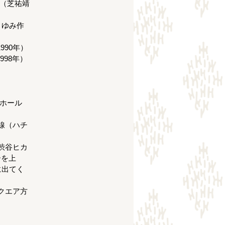
問（芝祐靖
まゆみ作
990年）
998年）
らホール
線（ハチ
渋谷ヒカ
ーを上
に出てく
クエア方