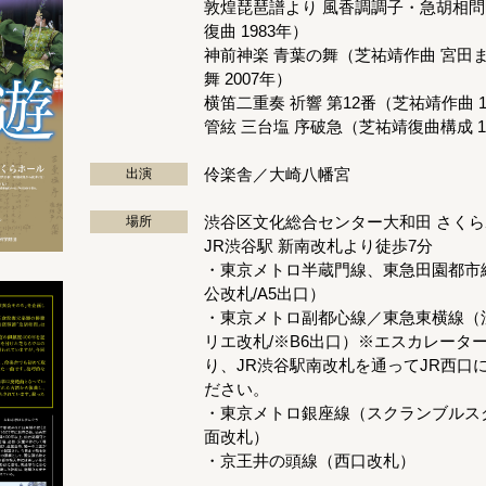
敦煌琵琶譜より 風香調調子・急胡相
復曲 1983年）
神前神楽 青葉の舞（芝祐靖作曲 宮田
舞 2007年）
横笛二重奏 祈響 第12番（芝祐靖作曲 1
管絃 三台塩 序破急（芝祐靖復曲構成 1
伶楽舎／大崎八幡宮
出演
渋谷区文化総合センター大和田 さく
場所
JR渋谷駅 新南改札より徒歩7分
・東京メトロ半蔵門線、東急田園都市
公改札/A5出口）
・東京メトロ副都心線／東急東横線（
リエ改札/※B6出口）※エスカレータ
り、JR渋谷駅南改札を通ってJR西口
ださい。
・東京メトロ銀座線（スクランブルス
面改札）
・京王井の頭線（西口改札）