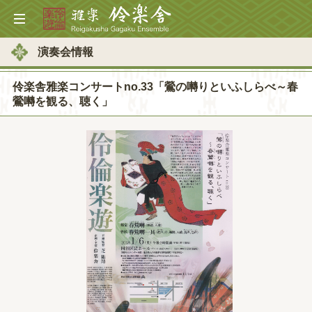
演奏会情報
伶楽舎雅楽コンサートno.33「鶯の囀りといふしらべ～春
鶯囀を観る、聴く」