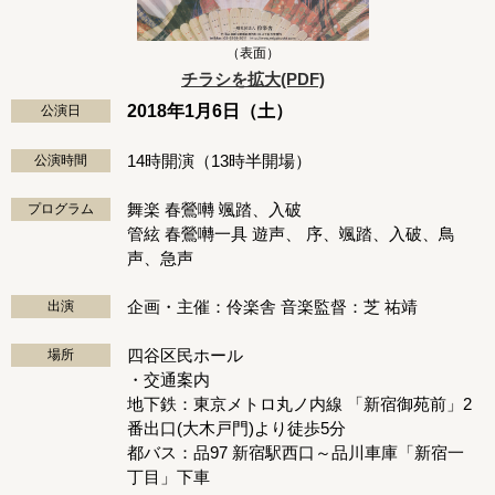
（表面）
チラシを拡大(PDF)
2018年1月6日（土）
公演日
14時開演（13時半開場）
公演時間
舞楽 春鶯囀 颯踏、入破
プログラム
管絃 春鶯囀一具 遊声、 序、颯踏、入破、鳥
声、急声
企画・主催：伶楽舎 音楽監督：芝 祐靖
出演
四谷区民ホール
場所
・交通案内
地下鉄：東京メトロ丸ノ内線 「新宿御苑前」2
番出口(大木戸門)より徒歩5分
都バス：品97 新宿駅西口～品川車庫「新宿一
丁目」下車