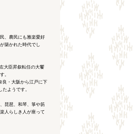
民、農民にも雅楽愛好
が築かれた時代でし
の左大臣昇叙転任の大饗
す。
奈良・大阪から江戸に下
したようです。
、琵琶、和琴、箏や笏
楽人らしき人が座って