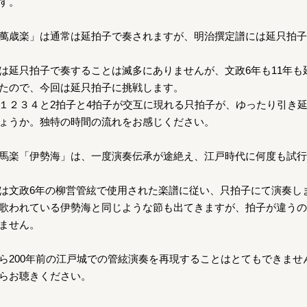
す。
萬歳楽」は通常は延拍子で奏されますが、明治撰定譜には延只拍子
は延只拍子で奏することは滅多にありませんが、文政6年も11年も
たので、今回は延只拍子に挑戦します。
１２３４と2拍子と4拍子が交互に現れる只拍子が、ゆったり引き
ょうか。独特の時間の流れをお感じください。
馬楽「伊勢海」は、一度演奏伝承が途絶え、江戸時代に何度も試行
は文政6年の柳営管絃で使用された楽譜に従い、只拍子にて演奏し
歌われている伊勢海と同じような節も出てきますが、拍子が違うの
ません。
ら200年前の江戸城での管絃演奏を再現することはとてもできませ
らお聴きください。