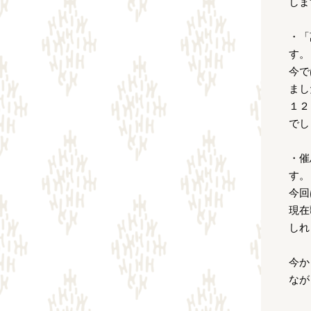
しま
・「
す。
今で
まし
１２
でし
・催
す。
今回
現在
しれ
今か
なが