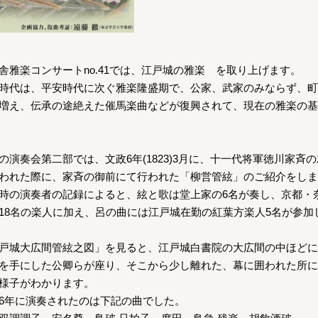
舎雅楽コンサートno.41では、江戸城の雅楽 を取り上げます。
時代は、平安時代に次ぐ雅楽隆盛期で、公家、武家のみならず、町
増え、伝承の途絶えた催馬楽曲などが復興されて、現在の雅楽の基
の演奏会第二部では、文政6年(1823)3月に、十一代将軍徳川家斉
われた際に、家斉の御前にて行われた「柳営管絃」のご紹介をしま
時の演奏者の記録によると、絃と歌は堂上家の6名が奏し、京都・
18名の楽人に加え、呂の曲には江戸城在勤の紅葉方楽人5名が参加
戸城大広間管絃之図」を見ると、江戸城白書院の大広間の中ほどに
を手にした公卿らが座り、そこから少し離れた、幕に囲われた所に
様子がわかります。
6年に演奏されたのは下記の曲でした。