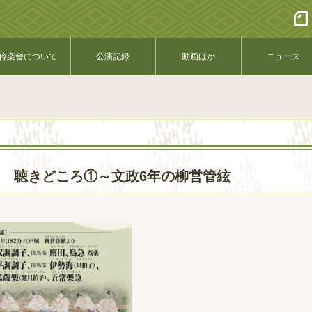
伶楽舎について
公演記録
動画ほか
ニュース
.41 聴きどころ①～文政6年の柳営管絃