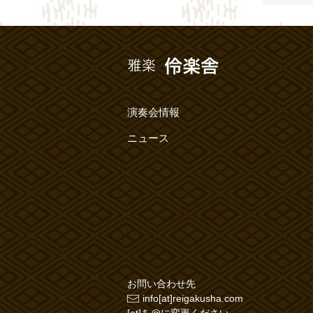
演奏会情報
ニュース
お問い合わせ先
info[at]reigakusha.com
[at]を@に変更ください