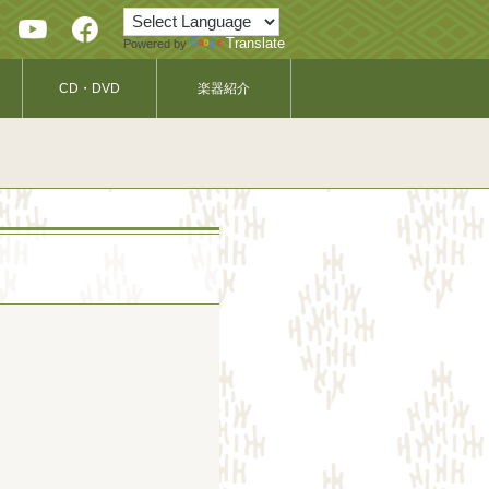
Translate
Powered by
CD・DVD
楽器紹介