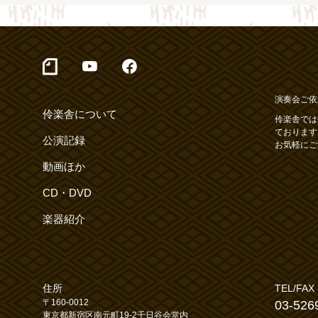
演奏会ご依
伶楽舎について
伶楽舎では
ております
公演記録
お気軽にご
動画ほか
CD・DVD
楽器紹介
住所
TEL/FAX
〒160-0012
03-526
東京都新宿区南元町19-2千日谷会堂内