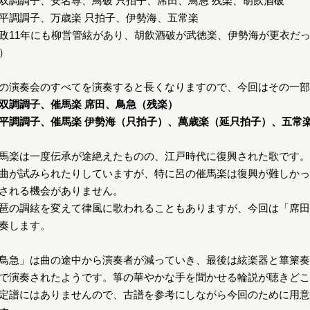
双調調子、安名尊、鳥破 只拍子、席田、鳥急 残楽、胡飲酒破
平調調子、万歳楽 只拍子、伊勢海、五常楽
政11年にも柳営管絃があり、胡飲酒破が武徳楽、伊勢海が更衣だ
）
の演奏会のすべてを演奏すると長くなりますので、今回はその一部
双調調子、催馬楽 席田、鳥急（残楽）
平調調子、催馬楽 伊勢海（只拍子）、萬歳楽（延只拍子）、五常
馬楽は一度伝承が途絶えたものの、江戸時代に復興された歌です。
曲が試みられたりしていますが、特に呂の催馬楽は復興が難しかっ
される機会がありません。
琶の調絃を変えて律風に歌われることもありますが、今回は「席田
奏します。
鳥急」は曲の途中から演奏者が減っていき、最後は絃楽器と篳篥奏
で演奏されたようです。箏の華やかな手を聞かせる輪説が聴きどこ
定譜にはありませんので、古譜を参考にしながら今回のために用意