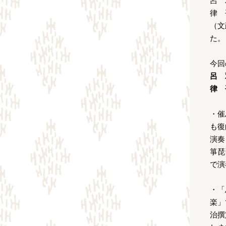
呂 
律 
（文
た。
今回
呂 
律 
・催
も復
演奏
箏琵
で演
・「
楽」
治撰