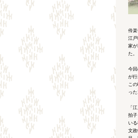
伶楽
江戸
家が
た。
今回
が行
この
った
「江
拍子
いる
文政